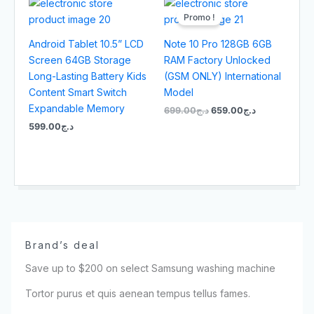
prix
prix
Promo !
initial
actuel
était :
est :
Android Tablet 10.5” LCD
Note 10 Pro 128GB 6GB
د.ج659.00.
د.ج699.00.
Screen 64GB Storage
RAM Factory Unlocked
Long-Lasting Battery Kids
(GSM ONLY) International
Content Smart Switch
Model
Expandable Memory
699.00
د.ج
659.00
د.ج
599.00
د.ج
Brand’s deal
Save up to $200 on select Samsung washing machine
Tortor purus et quis aenean tempus tellus fames.