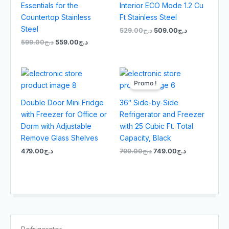
Essentials for the
Interior ECO Mode 1.2 Cu
Countertop Stainless
Ft Stainless Steel
Steel
529.00
د.ج
509.00
د.ج
599.00
د.ج
559.00
د.ج
Le
Le
prix
prix
Promo !
initial
actuel
était :
est :
Double Door Mini Fridge
36″ Side-by-Side
د.ج749.00.
د.ج799.00.
with Freezer for Office or
Refrigerator and Freezer
Dorm with Adjustable
with 25 Cubic Ft. Total
Remove Glass Shelves
Capacity, Black
479.00
د.ج
799.00
د.ج
749.00
د.ج