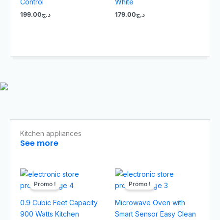
Control
White
199.00
د.ج
179.00
د.ج
Kitchen appliances
See more
Le
Le
Le
Le
prix
prix
prix
prix
Promo !
Promo !
initial
actuel
initial
actuel
était :
est :
était :
est :
0.9 Cubic Feet Capacity
Microwave Oven with
د.ج509.00.
د.ج529.00.
د.ج559.00.
د.ج599.00.
900 Watts Kitchen
Smart Sensor Easy Clean