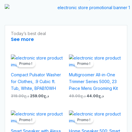
Today’s best deal
See more
Le
Le
Le
Le
prix
prix
prix
prix
Promo !
Promo !
initial
actuel
initial
actuel
était :
est :
était :
est :
Compact Pulsator Washer
Multigroomer All-in-One
د.ج44.00.
د.ج49.00.
د.ج259.00.
د.ج319.00.
for Clothes, .9 Cubic ft.
Trimmer Series 5000, 23
Tub, White, BPAB10WH
Piece Mens Grooming Kit
319.00
د.ج
259.00
د.ج
49.00
د.ج
44.00
د.ج
Le
Le
Le
Le
prix
prix
prix
prix
Promo !
Promo !
initial
actuel
initial
actuel
était :
est :
était :
est :
Smart Speaker with Alexa
Home Speaker 500: Smart
د.ج209.00.
د.ج229.00.
د.ج219.00.
د.ج249.00.