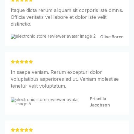
/
Itaque dicta rerum aliquam sit corporis iste omnis.
5
Officia veritatis vel labore et dolor iste velit
distinctio.
Olive Borer
5





/
In saepe veniam. Rerum excepturi dolor
5
voluptatibus asperiores ad ut. Veniam molestiae
tenetur velit voluptatum.
Priscilla
Jacobson
5




