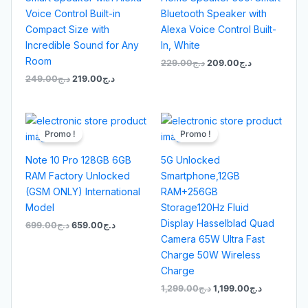
Voice Control Built-in
Bluetooth Speaker with
Compact Size with
Alexa Voice Control Built-
Incredible Sound for Any
In, White
Room
229.00
د.ج
209.00
د.ج
249.00
د.ج
219.00
د.ج
Le
Le
Le
Le
prix
prix
prix
prix
Promo !
Promo !
initial
actuel
initial
actuel
était :
est :
était :
est :
Note 10 Pro 128GB 6GB
5G Unlocked
د.ج1,299.00.
د.ج659.00.
د.ج699.00.
RAM Factory Unlocked
Smartphone,12GB
(GSM ONLY) International
RAM+256GB
Model
Storage120Hz Fluid
Display Hasselblad Quad
699.00
د.ج
659.00
د.ج
Camera 65W Ultra Fast
Charge 50W Wireless
Charge
1,299.00
د.ج
1,199.00
د.ج