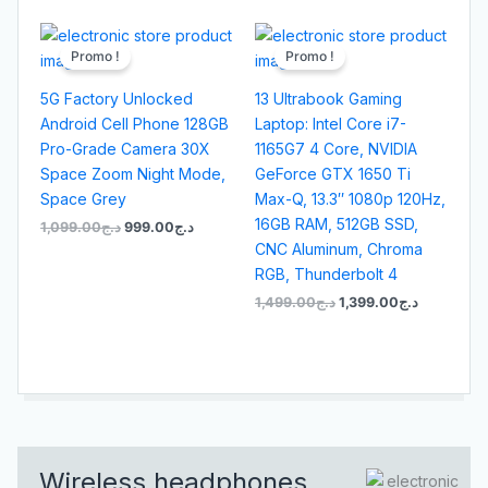
Le
Le
Le
Le
prix
prix
prix
prix
Promo !
Promo !
initial
actuel
initial
actuel
était :
est :
était :
est :
5G Factory Unlocked
13 Ultrabook Gaming
د.ج1,499.00.
د.ج999.00.
د.ج1,099.00.
Android Cell Phone 128GB
Laptop: Intel Core i7-
Pro-Grade Camera 30X
1165G7 4 Core, NVIDIA
Space Zoom Night Mode,
GeForce GTX 1650 Ti
Space Grey
Max-Q, 13.3″ 1080p 120Hz,
16GB RAM, 512GB SSD,
1,099.00
د.ج
999.00
د.ج
CNC Aluminum, Chroma
RGB, Thunderbolt 4
1,499.00
د.ج
1,399.00
د.ج
Wireless headphones