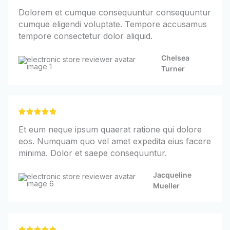
/
Dolorem et cumque consequuntur consequuntur
5
cumque eligendi voluptate. Tempore accusamus
tempore consectetur dolor aliquid.
Chelsea
Turner
5





/
Et eum neque ipsum quaerat ratione qui dolore
5
eos. Numquam quo vel amet expedita eius facere
minima. Dolor et saepe consequuntur.
Jacqueline
Mueller
5




