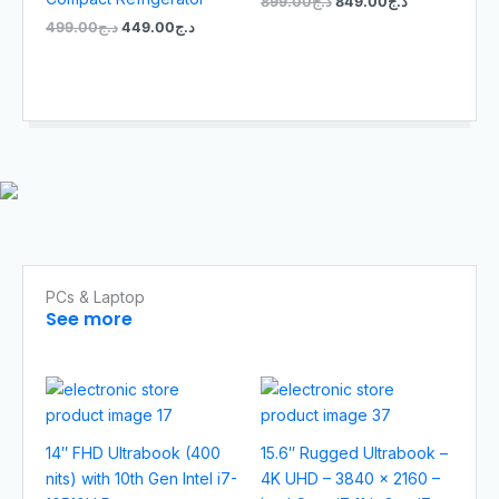
899.00
د.ج
849.00
د.ج
499.00
د.ج
449.00
د.ج
PCs & Laptop
See more
14″ FHD Ultrabook (400
15.6″ Rugged Ultrabook –
nits) with 10th Gen Intel i7-
4K UHD – 3840 x 2160 –