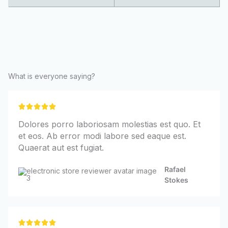
What is everyone saying?
5





/
Dolores porro laboriosam molestias est quo. Et
5
et eos. Ab error modi labore sed eaque est.
Quaerat aut est fugiat.
Rafael
Stokes
5




