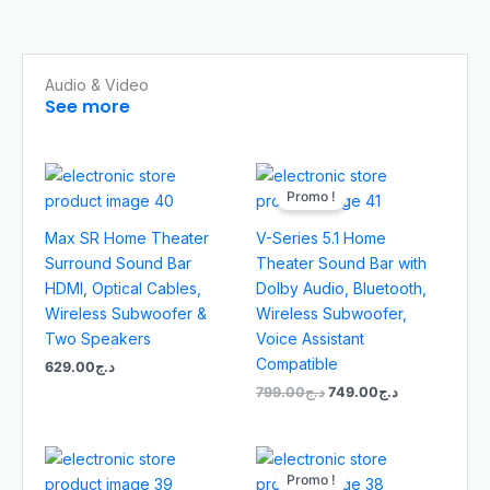
Audio & Video
See more
Le
Le
prix
prix
Promo !
initial
actuel
était :
est :
Max SR Home Theater
V-Series 5.1 Home
د.ج749.00.
د.ج799.00.
Surround Sound Bar
Theater Sound Bar with
HDMI, Optical Cables,
Dolby Audio, Bluetooth,
Wireless Subwoofer &
Wireless Subwoofer,
Two Speakers
Voice Assistant
Compatible
629.00
د.ج
799.00
د.ج
749.00
د.ج
Le
Le
prix
prix
Promo !
initial
actuel