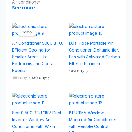
Air conditioner
See more
Le
Le
prix
prix
Promo !
initial
actuel
était :
est :
Air Conditioner 5000 BTU,
Dual Hose Portable Air
د.ج139.00.
د.ج159.00.
Efficient Cooling for
Conditioner, Dehumidifier,
Smaller Areas Like
Fan with Activated Carbon
Bedrooms and Guest
Filter in Platinum
Rooms
149.00
د.ج
159.00
د.ج
139.00
د.ج
Star 9,500 BTU 115V Dual
BTU 115V Window-
Inverter Window Air
Mounted Air Conditioner
Conditioner with Wi-Fi
with Remote Control