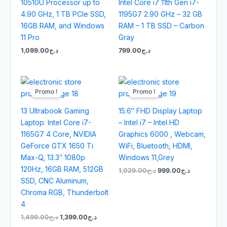
10510U Processor up to
Intel Core i7 11th Gen i7-
4.90 GHz, 1 TB PCIe SSD,
1195G7 2.90 GHz – 32 GB
16GB RAM, and Windows
RAM – 1 TB SSD – Carbon
11 Pro
Gray
1,099.00
د.ج
799.00
د.ج
Le
Le
Le
Le
prix
prix
prix
prix
Promo !
Promo !
initial
actuel
initial
actuel
était :
est :
était :
est :
13 Ultrabook Gaming
15.6″ FHD Display Laptop
د.ج999.00.
د.ج1,029.00.
د.ج1,399.00.
د.ج1,499.00.
Laptop: Intel Core i7-
– Intel i7 – Intel HD
1165G7 4 Core, NVIDIA
Graphics 6000 , Webcam,
GeForce GTX 1650 Ti
WiFi, Bluetooth, HDMI,
Max-Q, 13.3″ 1080p
Windows 11,Grey
120Hz, 16GB RAM, 512GB
1,029.00
د.ج
999.00
د.ج
SSD, CNC Aluminum,
Chroma RGB, Thunderbolt
4
1,499.00
د.ج
1,399.00
د.ج