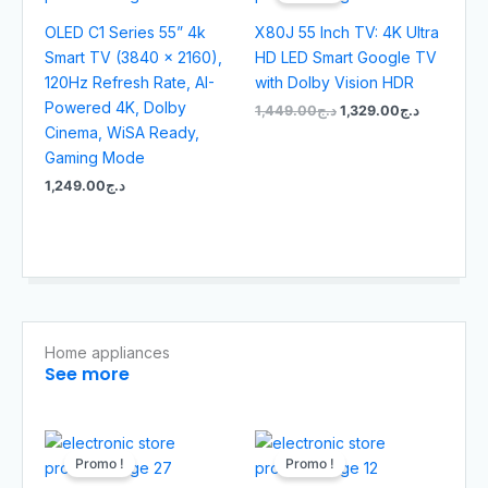
était :
est :
OLED C1 Series 55” 4k
X80J 55 Inch TV: 4K Ultra
د.ج1,449.00.
Smart TV (3840 x 2160),
HD LED Smart Google TV
120Hz Refresh Rate, AI-
with Dolby Vision HDR
Powered 4K, Dolby
1,449.00
د.ج
1,329.00
د.ج
Cinema, WiSA Ready,
Gaming Mode
1,249.00
د.ج
Home appliances
See more
Le
Le
Le
Le
prix
prix
prix
prix
Promo !
Promo !
initial
actuel
initial
actuel