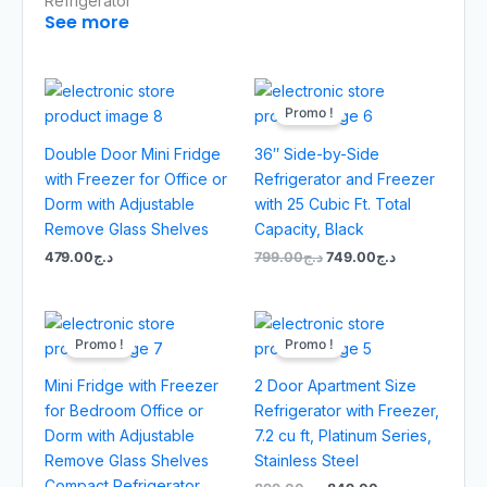
Refrigerator
See more
Le
Le
prix
prix
Promo !
initial
actuel
était :
est :
Double Door Mini Fridge
36″ Side-by-Side
د.ج749.00.
د.ج799.00.
with Freezer for Office or
Refrigerator and Freezer
Dorm with Adjustable
with 25 Cubic Ft. Total
Remove Glass Shelves
Capacity, Black
479.00
د.ج
799.00
د.ج
749.00
د.ج
Le
Le
Le
Le
prix
prix
prix
prix
Promo !
Promo !
initial
actuel
initial
actuel
était :
est :
était :
est :
Mini Fridge with Freezer
2 Door Apartment Size
د.ج849.00.
د.ج899.00.
د.ج449.00.
د.ج499.00.
for Bedroom Office or
Refrigerator with Freezer,
Dorm with Adjustable
7.2 cu ft, Platinum Series,
Remove Glass Shelves
Stainless Steel
Compact Refrigerator