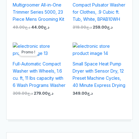
était :
est :
était :
est :
Multigroomer All-in-One
Compact Pulsator Washer
د.ج259.00.
د.ج319.00.
د.ج44.00.
د.ج49.00.
Trimmer Series 5000, 23
for Clothes, .9 Cubic ft.
Piece Mens Grooming Kit
Tub, White, BPAB10WH
49.00
د.ج
44.00
د.ج
319.00
د.ج
259.00
د.ج
Le
Le
prix
prix
Promo !
initial
actuel
était :
est :
Full-Automatic Compact
Small Space Heat Pump
د.ج279.00.
د.ج309.00.
Washer with Wheels, 1.6
Dryer with Sensor Dry, 12
cu. ft, 11 lbs capacity with
Preset Machine Cycles,
6 Wash Programs Washer
40 Minute Express Drying
309.00
د.ج
279.00
د.ج
349.00
د.ج